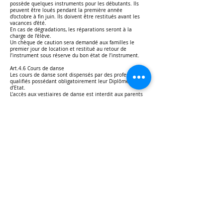
possède quelques instruments pour les débutants. Ils
peuvent être loués pendant la première année
d’octobre à fin juin. Ils doivent être restitués avant les
vacances d’été.
En cas de dégradations, les réparations seront à la
charge de l’élève.
Un chèque de caution sera demandé aux familles le
premier jour de location et restitué au retour de
l’instrument sous réserve du bon état de l’instrument.
Art.4.6 Cours de danse
Les cours de danse sont dispensés par des professeurs
qualifiés possédant obligatoirement leur Diplôme
d’Etat.
L’accès aux vestiaires de danse est interdit aux parents
accompagnant des enfants de plus de 8 ans.
La tenue doit être conforme à la demande des
professeurs. Pour des raisons évidentes de sécurité, les
élèves doivent être équipés de chaussons adaptés.
Art.4.7 Absence d’un élève
En cas d’absence, il appartient au représentant légal
d’excuser au plus tôt l’élève directement auprès de son
professeur ou au secrétariat. L’absence d’un élève ne
donne lieu à aucun cours de rattrapage.
Art.4.8 Absence d’un professeur
Les enseignants de l’Académie qui ont une activité
artistique professionnelle peuvent être amenés à
changer exceptionnellement leurs horaires de cours. Le
rattrapage des cours sera effectué à un créneau
horaire convenant à l’élève et suivant la disponibilité
des salles. Il appartient au professeur de prévenir au