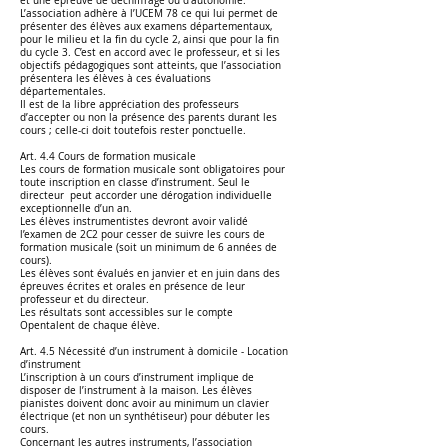
et une épreuve de déchiffrage ou d’autonomie.
L’association adhère à l’UCEM 78 ce qui lui permet de
présenter des élèves aux examens départementaux,
pour le milieu et la fin du cycle 2, ainsi que pour la fin
du cycle 3. C’est en accord avec le professeur, et si les
objectifs pédagogiques sont atteints, que l’association
présentera les élèves à ces évaluations
départementales.
Il est de la libre appréciation des professeurs
d’accepter ou non la présence des parents durant les
cours ; celle-ci doit toutefois rester ponctuelle.
Art. 4.4 Cours de formation musicale
Les cours de formation musicale sont obligatoires pour
toute inscription en classe d’instrument. Seul le
directeur peut accorder une dérogation individuelle
exceptionnelle d’un an.
Les élèves instrumentistes devront avoir validé
l’examen de 2C2 pour cesser de suivre les cours de
formation musicale (soit un minimum de 6 années de
cours).
Les élèves sont évalués en janvier et en juin dans des
épreuves écrites et orales en présence de leur
professeur et du directeur.
Les résultats sont accessibles sur le compte
Opentalent de chaque élève.
Art. 4.5 Nécessité d’un instrument à domicile - Location
d’instrument
L’inscription à un cours d’instrument implique de
disposer de l’instrument à la maison. Les élèves
pianistes doivent donc avoir au minimum un clavier
électrique (et non un synthétiseur) pour débuter les
cours.
Concernant les autres instruments, l’association