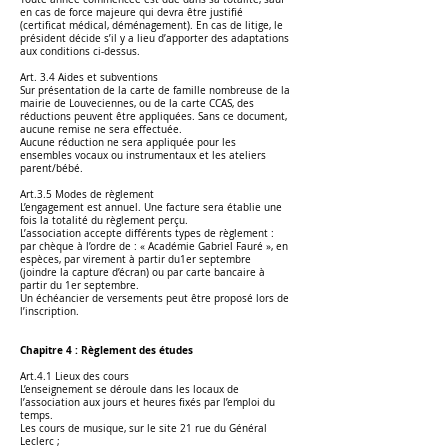
en cas de force majeure qui devra être justifié
(certificat médical, déménagement). En cas de litige, le
président décide s’il y a lieu d’apporter des adaptations
aux conditions ci-dessus.
Art. 3.4 Aides et subventions
Sur présentation de la carte de famille nombreuse de la
mairie de Louveciennes, ou de la carte CCAS, des
réductions peuvent être appliquées. Sans ce document,
aucune remise ne sera effectuée.
Aucune réduction ne sera appliquée pour les
ensembles vocaux ou instrumentaux et les ateliers
parent/bébé.
Art.3.5 Modes de règlement
L’engagement est annuel. Une facture sera établie une
fois la totalité du règlement perçu.
L’association accepte différents types de règlement :
par chèque à l’ordre de : « Académie Gabriel Fauré », en
espèces, par virement à partir du1er septembre
(joindre la capture d’écran) ou par carte bancaire à
partir du 1er septembre.
Un échéancier de versements peut être proposé lors de
l’inscription.
Chapitre 4 : Règlement des études
Art.4.1 Lieux des cours
L’enseignement se déroule dans les locaux de
l’association aux jours et heures fixés par l’emploi du
temps.
Les cours de musique, sur le site 21 rue du Général
Leclerc ;