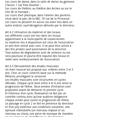
Les cours de danse, dans la salle de danse du gymnase
J.Tassin, 1 rue Paul Doumer ;
Les cours de théâtre, au théâtre des Arches ou sur le
site de la musique ;
Les cours d’art plastique, dans l’atelier des peintres,
situé dans le parc de la MJC, 18 rue de la Princesse.
Les cours ne peuvent en aucun cas avoir lieu dans un
autre endroit, sauf dérogation délivrée par le directeur.
Art.4.2 Utilisation du matériel et des locaux
Les différents cours ont lieu dans les locaux
appartenant à la municipalité de Louveciennes.
Le matériel mis à disposition est celui de l’association
et doit être utilisé avec soin. Il ne peut être utilisé à
des fins privées sauf autorisation de la direction.
Tout auteur de dégradation, acte de violence ou vol,
sera poursuivi et pourra être expulsé des locaux et
radié sans remboursement de l’association.
Art.4.3 Déroulement des études musicales
Un éveil musical est proposé aux enfants entre 3 et 5
ans. C’est un cours collectif, basé sur la méthode
Willems, privilégiant le sensoriel.
Les études musicales sont structurées en cycles
d’études. Chaque cycle dure entre 4 et 6 ans selon la
progression de l’élève. Deux années d’initiation sont
proposées avant de démarrer le premier cycle.
A l’intérieur d’un cycle, l’évaluation se fait par un
contrôle continu ainsi qu’une audition obligatoire
chaque année pour suivre la progression de l’élève.
Le passage en cycle 2 se fait en présence du directeur
et d’un jury extérieur aux conditions suivantes: une
épreuve individuelle (un morceau imposé et un
morceau au choix), une pièce de musique de chambre