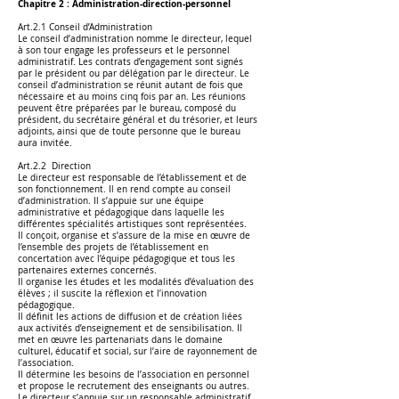
Chapitre 2 : Administration-direction-personnel
Art.2.1 Conseil d’Administration
Le conseil d’administration nomme le directeur, lequel
à son tour engage les professeurs et le personnel
administratif. Les contrats d’engagement sont signés
par le président ou par délégation par le directeur. Le
conseil d’administration se réunit autant de fois que
nécessaire et au moins cinq fois par an. Les réunions
peuvent être préparées par le bureau, composé du
président, du secrétaire général et du trésorier, et leurs
adjoints, ainsi que de toute personne que le bureau
aura invitée.
Art.2.2 Direction
Le directeur est responsable de l’établissement et de
son fonctionnement. Il en rend compte au conseil
d’administration. Il s’appuie sur une équipe
administrative et pédagogique dans laquelle les
différentes spécialités artistiques sont représentées.
Il conçoit, organise et s’assure de la mise en œuvre de
l’ensemble des projets de l’établissement en
concertation avec l’équipe pédagogique et tous les
partenaires externes concernés.
Il organise les études et les modalités d’évaluation des
élèves ; il suscite la réflexion et l’innovation
pédagogique.
Il définit les actions de diffusion et de création liées
aux activités d’enseignement et de sensibilisation. Il
met en œuvre les partenariats dans le domaine
culturel, éducatif et social, sur l’aire de rayonnement de
l’association.
Il détermine les besoins de l’association en personnel
et propose le recrutement des enseignants ou autres.
Le directeur s’appuie sur un responsable administratif,