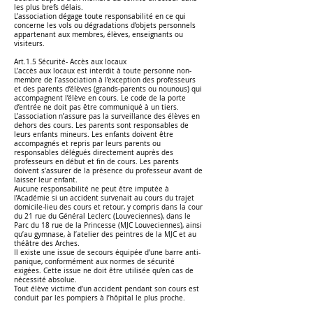
les plus brefs délais.
L’association dégage toute responsabilité en ce qui
concerne les vols ou dégradations d’objets personnels
appartenant aux membres, élèves, enseignants ou
visiteurs.
Art.1.5 Sécurité- Accès aux locaux
L’accès aux locaux est interdit à toute personne non-
membre de l’association à l’exception des professeurs
et des parents d’élèves (grands-parents ou nounous) qui
accompagnent l’élève en cours. Le code de la porte
d’entrée ne doit pas être communiqué à un tiers.
L’association n’assure pas la surveillance des élèves en
dehors des cours. Les parents sont responsables de
leurs enfants mineurs. Les enfants doivent être
accompagnés et repris par leurs parents ou
responsables délégués directement auprès des
professeurs en début et fin de cours. Les parents
doivent s’assurer de la présence du professeur avant de
laisser leur enfant.
Aucune responsabilité ne peut être imputée à
l’Académie si un accident survenait au cours du trajet
domicile-lieu des cours et retour, y compris dans la cour
du 21 rue du Général Leclerc (Louveciennes), dans le
Parc du 18 rue de la Princesse (MJC Louveciennes), ainsi
qu’au gymnase, à l’atelier des peintres de la MJC et au
théâtre des Arches.
Il existe une issue de secours équipée d’une barre anti-
panique, conformément aux normes de sécurité
exigées. Cette issue ne doit être utilisée qu’en cas de
nécessité absolue.
Tout élève victime d’un accident pendant son cours est
conduit par les pompiers à l’hôpital le plus proche.