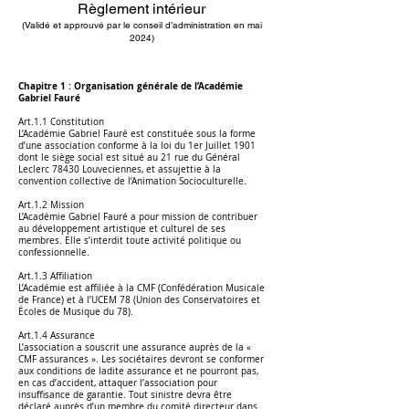
Règlement intérieur
(Validé et approuvé par le conseil d’administration en mai
2024)
Chapitre 1 : Organisation générale de l’Académie
Gabriel Fauré
Art.1.1 Constitution
L’Académie Gabriel Fauré est constituée sous la forme
d’une association conforme à la loi du 1er Juillet 1901
dont le siège social est situé au 21 rue du Général
Leclerc 78430 Louveciennes, et assujettie à la
convention collective de l’Animation Socioculturelle.
Art.1.2 Mission
L’Académie Gabriel Fauré a pour mission de contribuer
au développement artistique et culturel de ses
membres. Elle s’interdit toute activité politique ou
confessionnelle.
Art.1.3 Affiliation
L’Académie est affiliée à la CMF (Confédération Musicale
de France) et à l’UCEM 78 (Union des Conservatoires et
Écoles de Musique du 78).
Art.1.4 Assurance
L’association a souscrit une assurance auprès de la «
CMF assurances ». Les sociétaires devront se conformer
aux conditions de ladite assurance et ne pourront pas,
en cas d’accident, attaquer l’association pour
insuffisance de garantie. Tout sinistre devra être
déclaré auprès d’un membre du comité directeur dans