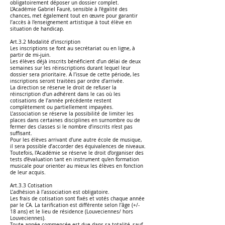
obligatoirement déposer un dossier complet.
L’Académie Gabriel Fauré, sensible à l’égalité des
chances, met également tout en œuvre pour garantir
l’accès à l’enseignement artistique à tout élève en
situation de handicap.
Art.3.2 Modalité d’inscription
Les inscriptions se font au secrétariat ou en ligne, à
partir de mi-juin.
Les élèves déjà inscrits bénéficient d’un délai de deux
semaines sur les réinscriptions durant lequel leur
dossier sera prioritaire. A l’issue de cette période, les
inscriptions seront traitées par ordre d’arrivée.
La direction se réserve le droit de refuser la
réinscription d’un adhérent dans le cas où les
cotisations de l’année précédente restent
complètement ou partiellement impayées.
L’association se réserve la possibilité de limiter les
places dans certaines disciplines en surnombre ou de
fermer des classes si le nombre d’inscrits n’est pas
suffisant.
Pour les élèves arrivant d’une autre école de musique,
il sera possible d’accorder des équivalences de niveaux.
Toutefois, l’Académie se réserve le droit d’organiser des
tests d’évaluation tant en instrument qu’en formation
musicale pour orienter au mieux les élèves en fonction
de leur acquis.
Art.3.3 Cotisation
L’adhésion à l’association est obligatoire.
Les frais de cotisation sont fixés et votés chaque année
par le CA. La tarification est différente selon l’âge (+/-
18 ans) et le lieu de résidence (Louveciennes/ hors
Louveciennes).
Toute année commencée est due dans sa totalité, sauf