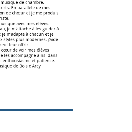
de musique de chambre.
certs. En parallèle de mes
tion de chœur et je me produis
iste.
musique avec mes élèves.
au, je m'attache à les guider à
 je m’adapte à chacun et je
x styles plus modernes, j'aide
eut leur offrir.
 à cœur de voir mes élèves
 Je les accompagne ainsi dans
c enthousiasme et patience.
sique de Bois d'Arcy.