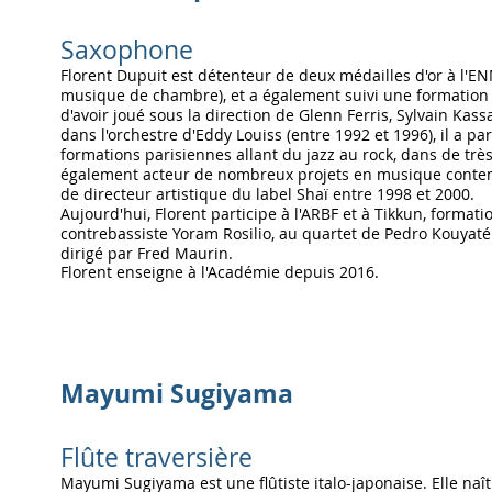
Saxophone
Florent Dupuit est détenteur de
deux médailles d'or à l'E
musique de chambre), et a également suivi une formation 
d'avoir joué sous la direction de Glenn
Ferris, Sylvain Kas
dans l'orchestre d'Eddy Louiss (entre 1992 et 1996), il a p
formations parisiennes allant du jazz au rock, dans de trè
également acteur de nombreux projets en musique contem
de directeur artistique du label Shaï entre 1998 et 2000.
Aujourd'hui, Florent participe à l'ARBF et à Tikkun, format
contrebassiste Yoram Rosilio, au quartet de Pedro Kouyaté
dirigé par Fred Maurin.
Florent enseigne
à
l'Académie depuis 2016.
Mayumi Sugiyama
Flûte traversière
Mayumi Sugiyama est une flûtiste italo-japonaise. Elle naît à