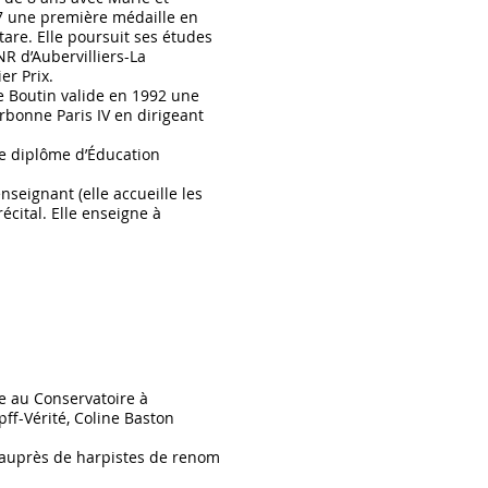
7 une première médaille en
are. Elle poursuit ses études
R d’Aubervilliers-La
er Prix.
 Boutin valide en 1992 une
orbonne Paris IV en dirigeant
le diplôme d’Éducation
seignant (elle accueille les
écital. Elle enseigne à
se au Conservatoire à
ff-Vérité, Coline Baston
r auprès de harpistes de renom