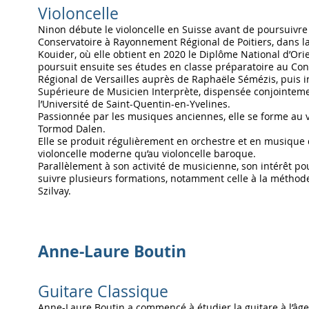
Violoncelle
Ninon débute le violoncelle en Suisse avant de poursuivre
Conservatoire à Rayonnement Régional de Poitiers, dans l
Kouider, où elle obtient en 2020 le Diplôme National d’Orie
poursuit ensuite ses études en classe préparatoire au C
Régional de Versailles auprès de Raphaële Sémézis, puis i
Supérieure de Musicien Interprète, dispensée conjointeme
l’Université de Saint-Quentin-en-Yvelines.
Passionnée par les musiques anciennes, elle se forme au 
Tormod Dalen.
Elle se produit régulièrement en orchestre et en musique
violoncelle moderne qu’au violoncelle baroque.
Parallèlement à son activité de musicienne, son intérêt pou
suivre plusieurs formations, notamment celle à la méthod
Szilvay.
Anne-Laure Boutin
Guitare Classique
Anne-Laure Boutin a commencé à étudier la guitare à l’âge