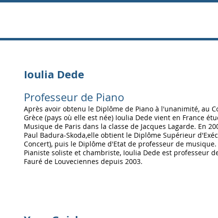
I
oulia Dede
Professe
ur de Piano
Après avoi
r obtenu le Diplôme de Piano à l'unanimité, au 
Grèce (pays où elle est née) Ioulia Dede vient en France é
tu
Musique de Paris dans la classe de Jacques Lagarde. En 20
Paul Badura-Skoda,elle obtient le Diplôme Supérieur d'Exé
Concert), puis le Diplôme d'Etat de professeur de musique.
Pianiste soliste et chambriste, Ioulia Dede est professeur d
Fauré de Louveciennes depuis 2003.