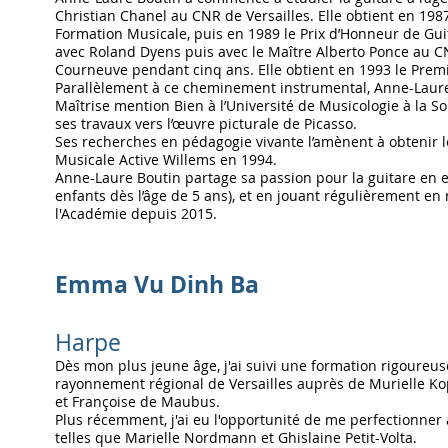
Christian Chanel au CNR de Versailles. Elle
obtient en 198
Formation Musicale, puis en 1989 le Prix d’Honneur de Guit
avec Roland Dyens puis avec le Maître Alberto Ponce au CN
Courneuve pendant cinq ans. Elle obtient en
1993 le Premi
Parallèlement à ce cheminement instrumental, Anne-Laure
Maîtrise mention Bien à l’Université de Musicologie à la S
ses travaux vers l’œuvre picturale de Picasso.
Ses recherches en pédagogie vivante l’amènent à obtenir 
Musicale Active Willems en 1994.
Anne-Laure Boutin partage sa passion pour la guitare en en
enfants dès l’âge de 5 ans), et en jouant régulièrement en r
l'Académie depuis 2015.
Emma Vu Dinh Ba
Harpe
Dès mon plus jeune âge, j'ai suivi une formation rigoureu
rayonnement régional de Versailles auprès de Murielle Kop
et
Françoise de Maubus
.
Plus récemment, j'ai eu l'opportunité de me perfectionne
telles que Marielle Nordmann et Ghislaine Petit-Volta.