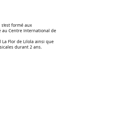
 s’est formé aux
é au Centre In
ternational de
 La Flor de Lilola ainsi que
icales durant 2 ans.