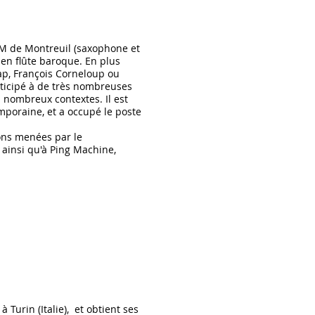
NM de Montreuil (saxophone et
en flûte baroque. En plus
sap, François Corneloup ou
articipé à de très nombreuses
s nombreux contextes. Il est
poraine, et a occupé le poste
ions menées par le
 ainsi qu'à Ping Machine,
 Turin (Italie), et obtient ses