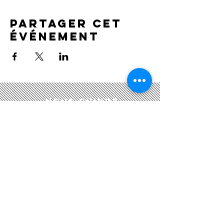
Partager cet
événement
Nous suivre
Nous CONTACTER
Académie Gabriel Fauré
21, rue du Général Leclerc
78430 Louveciennes​
academiegflouveciennes@gmail.com
Tel. :
01 39 18 43 51
/
06 82 43 94 43