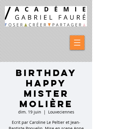
Birthday
Happy
Mister
Molière
dim. 19 juin
  |  
Louveciennes
Ecrit par Caroline Le Peltier et Jean-
Baptiste Poquelin. Mise en scene Anne