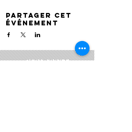
Partager cet
événement
Nous suivre
Nous CONTACTER
Académie Gabriel Fauré
21, rue du Général Leclerc
78430 Louveciennes​
academiegflouveciennes@gmail.com
Tel. :
01 39 18 43 51
/
06 82 43 94 43