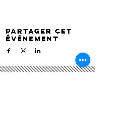
Partager cet
événement
Nous suivre
Nous CONTACTER
Académie Gabriel Fauré
21, rue du Général Leclerc
78430 Louveciennes​