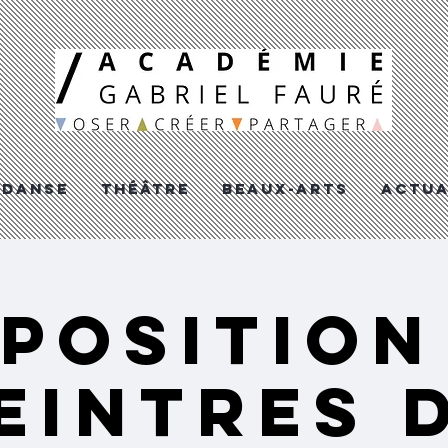
DANSE
THéâTRE
BEAUX-ARTS
ACTUA
POSITION
eintres 