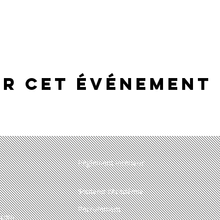
er cet événement
Règlement intérieur
Soutenir l'Académie
Recrutement
.com