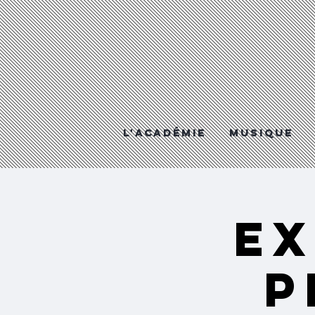
L'Académie
MUSIQUE
EX
p