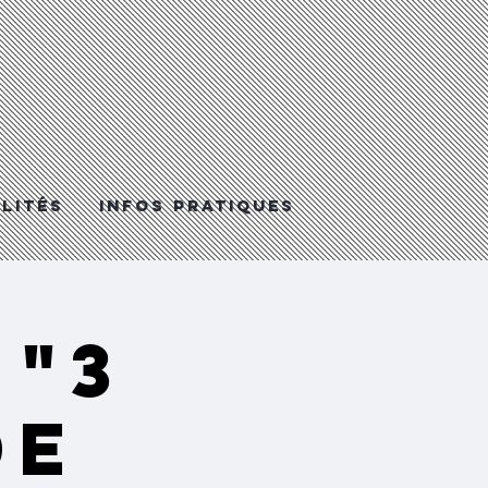
LITéS
Infos Pratiques
 "3
de