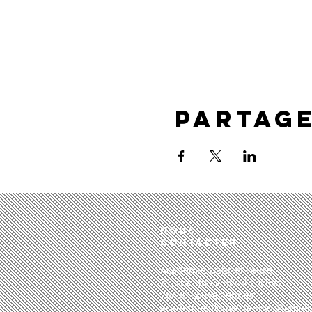
Partag
Nous
CONTACTER
Académie Gabriel Fauré
21, rue du Général Leclerc
78430 Louveciennes​
academiegflouveciennes@gmail