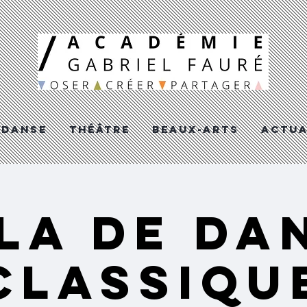
DANSE
THéâTRE
BEAUX-ARTS
ACTUA
LA DE DA
CLASSIQU