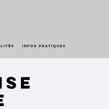
LITéS
Infos Pratiques
NSE
E