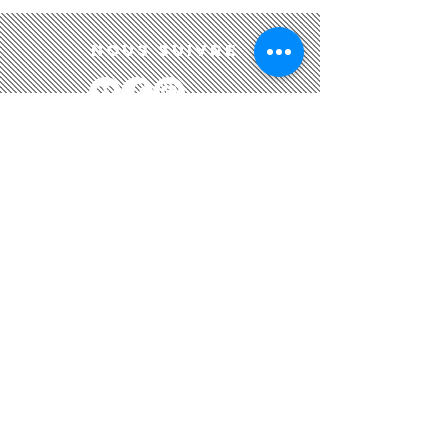
Nous suivre
Nous CONTACTER
Académie Gabriel Fauré
21, rue du Général Leclerc
78430 Louveciennes​
academiegflouveciennes@gmail.com
Tel. :
01 39 18 43 51
/
06 82 43 94 43
Règlement
intérieur
Soutenir l'Académie
Recrutement
Mentions légales