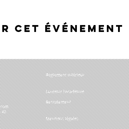
er cet événement
Règlement intérieur
Soutenir l'Académie
Recrutement
.com
4 43
Mentions légales