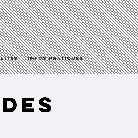
LITéS
Infos Pratiques
 des