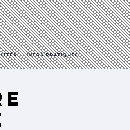
LITéS
Infos Pratiques
re
e