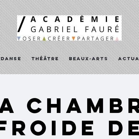
DANSE
THéâTRE
BEAUX-ARTS
ACTUA
a Chamb
Froide d