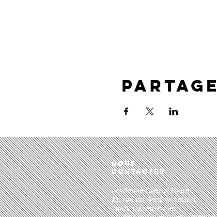
Partag
Nous
CONTACTER
Académie Gabriel Fauré
21, rue du Général Leclerc
78430 Louveciennes​
academiegflouveciennes@gmail